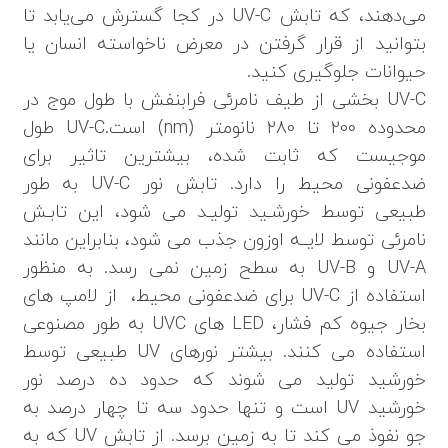
می‌دهند، که تابش UV-C در کجا گسترش می‌یابد تا
بتوانید از قرار گرفتن در معرض ناخواسته انسان یا
حیوانات جلوگیری کنید.
UV-C بخشی از طیف نامرئی فرابنفش با طول موج در
محدوده 200 تا 280 نانومتر (nm) است.UV-C طول
موجیست که ثابت شده، بیشترین تاثیر برای
ضدعفونی محیط را دارد. تابش نور UV-C به طور
طبیعی توسط خورشـید تولیـد می شود، این تابـش
نامرئی توسط لایــه اوزون جذب می شود، بنابراین مانند
UV-A و UV-B به سطح زمین نمی رسد. به منظور
استفاده از UV-C برای ضدعفونی محیط، از لامپ های
بخار جیوه کم فشار، LED های UVC به طور مصنوعی
استفاده می کنند. بیشتر نورهای UV طبیعی توسط
خورشید تولید می شوند که حدود ده درصد نور
خورشید UV است و تنها حدود سه تا چهار درصد به
جو نفوذ می کند تا به زمین برسد. از تابش UV که به