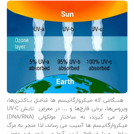
هنـــگامی که میـکروارگانیـسم ها شامــل بـــاکتـری‌ها،
ویروس‌ها، برخی قارچ‌ها و … در معرض تابـش UV-C
قرار می گیرند، به ساختار مولکولی (DNA/RNA)
میـکروارگانیـسم ها آسیب می رساند، لذا منجر به مرگ
سلولی و یا غیرفعال شدن آنها می شود. ضد عفونی