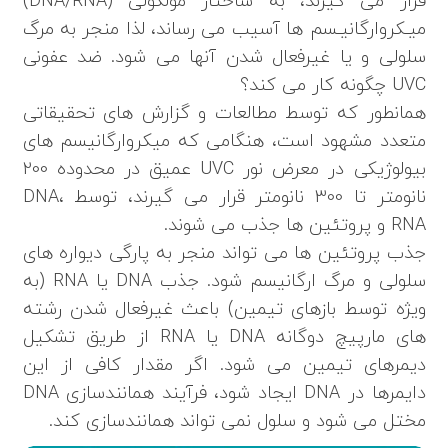
قرار می گیرند، به ساختار مولکولی (DNA/RNA)
میـکروارگانیـسم ها آسیب می رساند، لذا منجر به مرگ
سلولی و یا غیرفعال شدن آنها می شود. ضد عفونی
UVC چگونه کار می کند؟
همانطور که توسط مطالعات و گزارش های تحقیقاتی
متعدد مشهود است، هنگامی که میکروارگانیسم های
بیولوژیکی در معرض نور UVC عمیق در محدوده 200
نانومتر تا 300 نانومتر قرار می گیرند، توسط DNA،
RNA و پروتئین ها جذب می شوند.
جذب پروتئین ها می تواند منجر به پارگی دیواره های
سلولی و مرگ ارگانیسم شود. جذب DNA یا RNA (به
ویژه توسط بازهای تیمین) باعث غیرفعال شدن رشته
های مارپیچ دوگانه DNA یا RNA از طریق تشکیل
دیمرهای تیمین می شود. اگر مقدار کافی از این
دایمرها در DNA ایجاد شود، فرآیند همانندسازی DNA
مختل می شود و سلول نمی تواند همانندسازی کند.