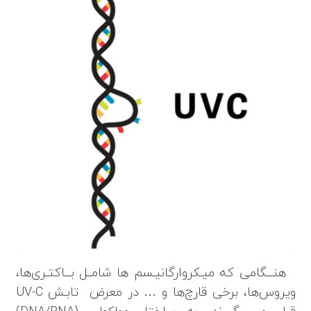
هنـــگامی که میـکروارگانیـسم ها شامــل بـــاکتـری‌ها،
ویروس‌ها، برخی قارچ‌ها و … در معرض تابـش UV-C